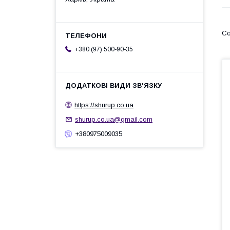
+380 (97) 500-90-35
https://shurup.co.ua
shurup.co.ua@gmail.com
+380975009035