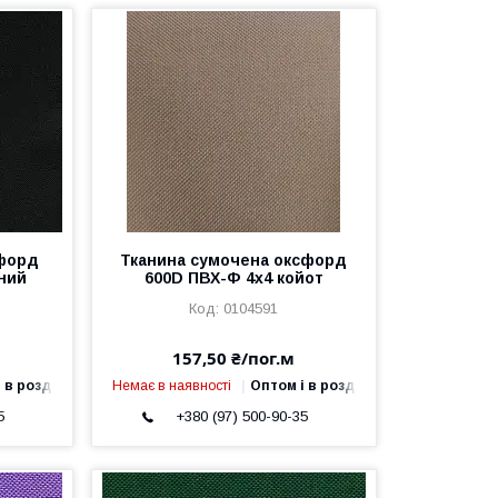
сфорд
Тканина сумочена оксфорд
ний
600D ПВХ-Ф 4x4 койот
0104591
157,50 ₴/пог.м
 в роздріб
Немає в наявності
Оптом і в роздріб
5
+380 (97) 500-90-35