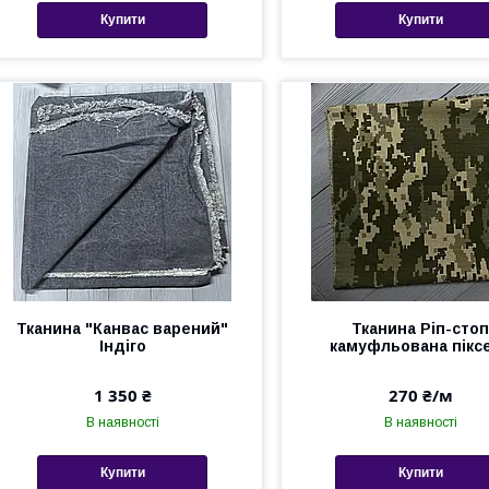
Купити
Купити
Тканина "Канвас варений"
Тканина Ріп-сто
Індіго
камуфльована пікс
1 350 ₴
270 ₴/м
В наявності
В наявності
Купити
Купити