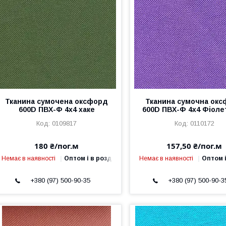
Тканина сумочена оксфорд
Тканина сумочна ок
600D ПВХ-Ф 4x4 хаке
600D ПВХ-Ф 4x4 Фіоле
0109817
0110172
180 ₴/пог.м
157,50 ₴/пог.м
Немає в наявності
Оптом і в роздріб
Немає в наявності
Оптом і
+380 (97) 500-90-35
+380 (97) 500-90-3