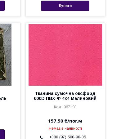
Купити
п
Тканина сумочна оксфорд
ель
600D ПВХ-Ф 4x4 Малиновий
067193
157,50 ₴/пог.м
Немає в наявності
+380 (97) 500-90-35