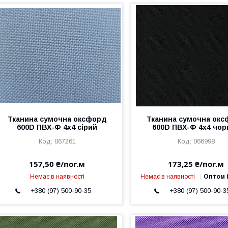
Тканина сумочна оксфорд
Тканина сумочна ок
600D ПВХ-Ф 4x4 сірий
600D ПВХ-Ф 4x4 чор
067261
066998
157,50 ₴/пог.м
173,25 ₴/пог.м
Немає в наявності
Немає в наявності
Оптом і
+380 (97) 500-90-35
+380 (97) 500-90-3