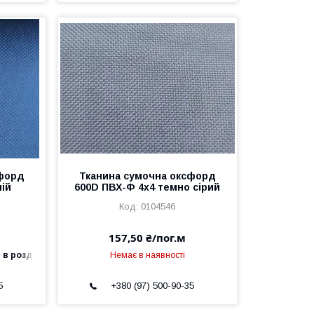
сфорд
Тканина сумочна оксфорд
ній
600D ПВХ-Ф 4x4 темно сірий
0104546
157,50 ₴/пог.м
 в роздріб
Немає в наявності
5
+380 (97) 500-90-35