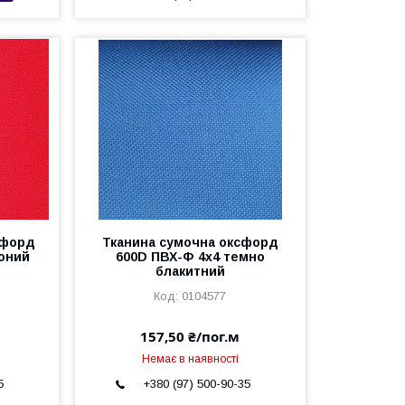
сфорд
Тканина сумочна оксфорд
оний
600D ПВХ-Ф 4x4 темно
блакитний
0104577
157,50 ₴/пог.м
Немає в наявності
5
+380 (97) 500-90-35