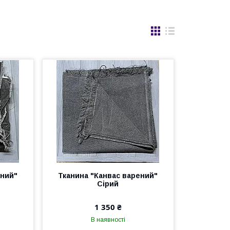
ений"
Тканина "Канвас варений"
Сірий
1 350 ₴
В наявності