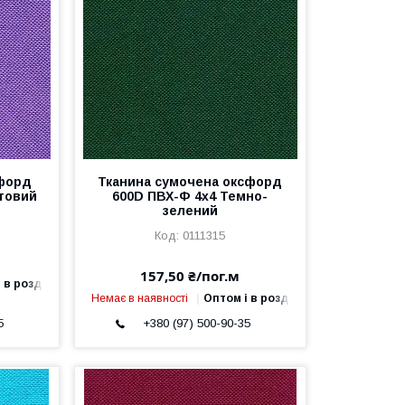
сфорд
Тканина сумочена оксфорд
товий
600D ПВХ-Ф 4x4 Темно-
зелений
0111315
157,50 ₴/пог.м
 в роздріб
Немає в наявності
Оптом і в роздріб
5
+380 (97) 500-90-35