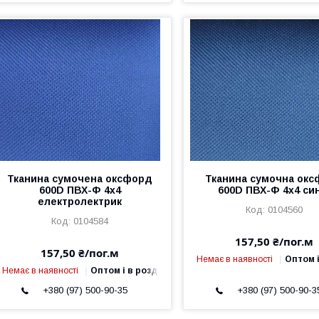
Тканина сумочена оксфорд
Тканина сумочна ок
600D ПВХ-Ф 4x4
600D ПВХ-Ф 4x4 си
електролектрик
0104560
0104584
157,50 ₴/пог.м
157,50 ₴/пог.м
Немає в наявності
Оптом і
Немає в наявності
Оптом і в роздріб
+380 (97) 500-90-35
+380 (97) 500-90-3