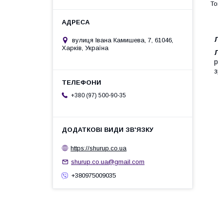
вулиця Івана Камишева, 7, 61046,
Харків, Україна
р
з
+380 (97) 500-90-35
https://shurup.co.ua
shurup.co.ua@gmail.com
+380975009035