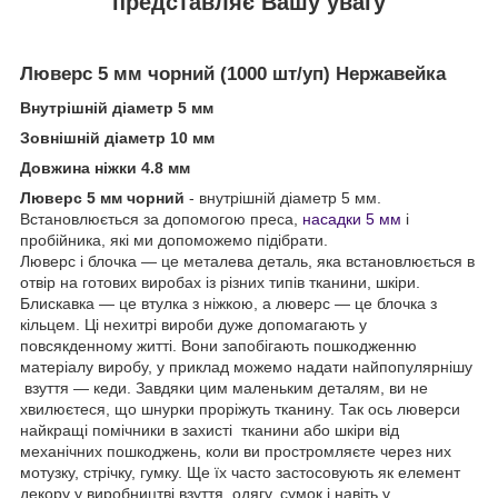
представляє Вашу увагу
Люверс 5 мм чорний (1000 шт/уп) Нержавейка
Внутрішній діаметр 5 мм
Зовнішній діаметр 10 мм
Довжина ніжки 4.8 мм
Люверс 5 мм чорний
- внутрішній діаметр 5 мм.
Встановлюється за допомогою преса,
насадки 5 мм
і
пробійника, які ми допоможемо підібрати.
Люверс і блочка — це металева деталь, яка встановлюється в
отвір на готових виробах із різних типів тканини, шкіри.
Блискавка — це втулка з ніжкою, а люверс — це блочка з
кільцем. Ці нехитрі вироби дуже допомагають у
повсякденному житті. Вони запобігають пошкодженню
матеріалу виробу, у приклад можемо надати найпопулярнішу
взуття — кеди. Завдяки цим маленьким деталям, ви не
хвилюєтеся, що шнурки проріжуть тканину. Так ось люверси
найкращі помічники в захисті тканини або шкіри від
механічних пошкоджень, коли ви простромляєте через них
мотузку, стрічку, гумку. Ще їх часто застосовують як елемент
декору у виробництві взуття, одягу, сумок і навіть у