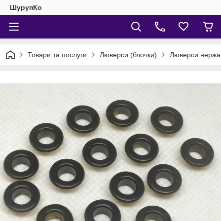
ШурупКо
Товари та послуги
Люверси (блочки)
Люверси нержа