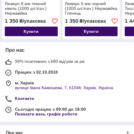
Люверс 8 мм темний
Люверс 5 мм чорний
Люве
нікель (1000 шт./пач.)
(1000 шт./пач.) Нержавійка
Touc
Нержавійка
Глянець
Нерж
1 350
1 350
1 4
₴/упаковка
₴/упаковка
Купити
Купити
Про нас
99% позитивних з 680 відгуків за рік
Працює з 02.10.2018
м. Харків
вулиця Івана Камишева, 7, 61046, Харків, Україна
Контакти
Сьогодні працює з 09:00 до 18:00
Показати весь графік роботи
Про нас