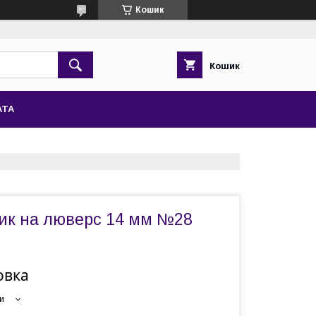
Кошик
Кошик
АТА
тик на люверс 14 мм №28
овка
и