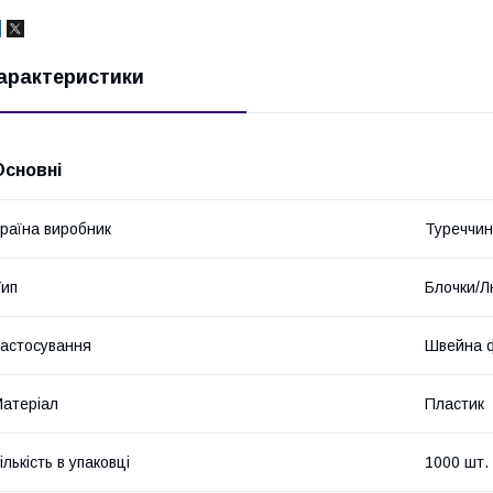
арактеристики
Основні
раїна виробник
Туреччи
ип
Блочки/Л
астосування
Швейна ф
атеріал
Пластик
ількість в упаковці
1000 шт.