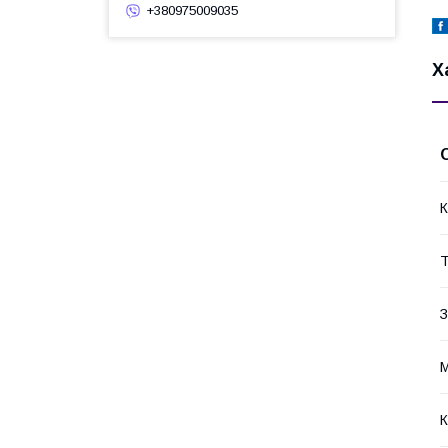
+380975009035
Х
К
Т
З
М
К