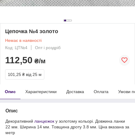
Цепочка №4 золото
Немає в наявності
Код: ЦТ№4
Опт і роздріб
112,50
₴/м
101,25 ₴
від 25 м
Опис
Характеристики
Доставка
Оплата
Умови п
Опис
Декоративний
ланцюжок
у золотому кольорі. Довжина ланки
22 мм. Ширина 14 мм. Товщина дроту 3.8 мм. Ціна вказана за
метр