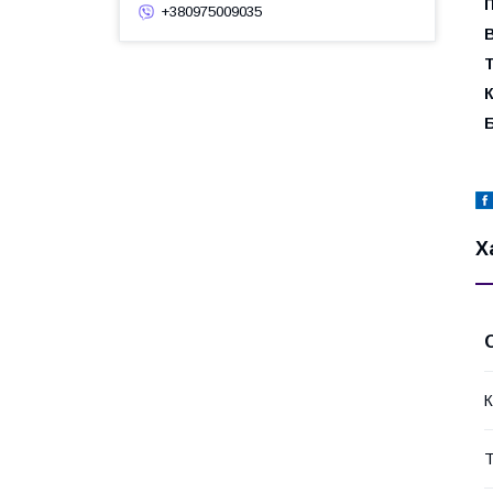
П
+380975009035
В
К
Х
К
Т