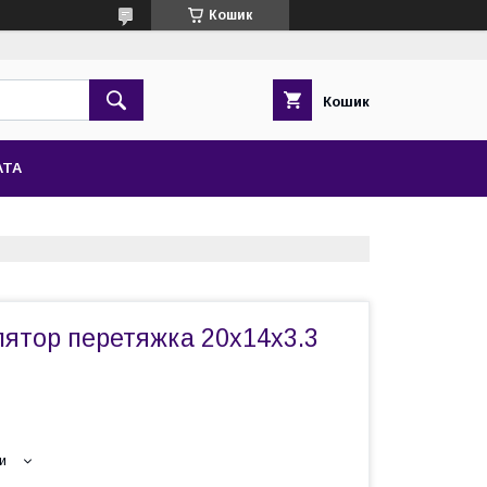
Кошик
Кошик
АТА
лятор перетяжка 20х14х3.3
и