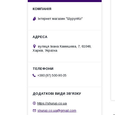
Інтернет магазин "ШурупКо"
вулиця Івана Камишева, 7, 61046,
Харків, Україна
+380 (97) 500-90-35
https://shurup.co.ua
shurup.co.ua@gmail.com