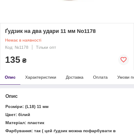
Ґудзик на два удари 11 мм No1178
Немає в наявності
Код: №1178
Тільки опт
135
₴
Опис
Характеристики
Доставка
Оплата
Умови п
Опис
Розміри: (L18) 11 мм
Цвет: білий
Матеріал: пластик
Фарбування: так ( цей ґудзик можна пофарбувати в