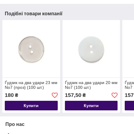
Подібні товари компанії
Ґудзик на два удари 23 мм
Ґудзик на два удари 20 мм
Ґудз
No7 (проз) (100 шт.)
No7 (100 шт.)
No7 
180
157,50
157
₴
₴
Купити
Купити
Про нас