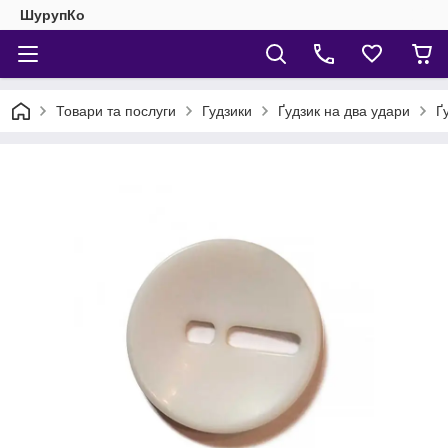
ШурупКо
Товари та послуги
Гудзики
Ґудзик на два удари
Ґ