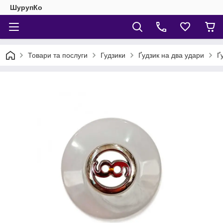
ШурупКо
Товари та послуги
Гудзики
Ґудзик на два удари
Ґ