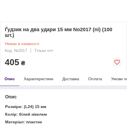
Ґудзик на два удари 15 мм No2017 (ni) (100
шт.)
Немає в наявності
Код: №2017
Тільки опт
405
₴
Опис
Характеристики
Доставка
Оплата
Умови п
Опис
Розміри: (L24) 15 мм
Колір: білий нікелем
Матеріал: пластик