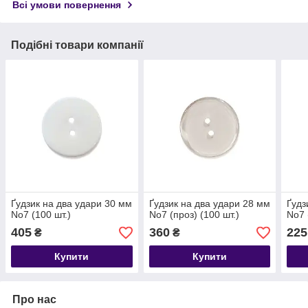
Всі умови повернення
Подібні товари компанії
Ґудзик на два удари 30 мм
Ґудзик на два удари 28 мм
Ґудз
No7 (100 шт.)
No7 (проз) (100 шт.)
No7 
405
360
225
₴
₴
Купити
Купити
Про нас