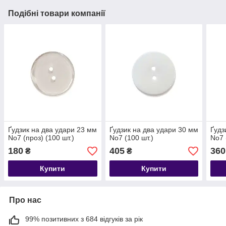
Подібні товари компанії
Ґудзик на два удари 23 мм
Ґудзик на два удари 30 мм
Ґудз
No7 (проз) (100 шт.)
No7 (100 шт.)
No7 
180
405
360
₴
₴
Купити
Купити
Про нас
99% позитивних з 684 відгуків за рік