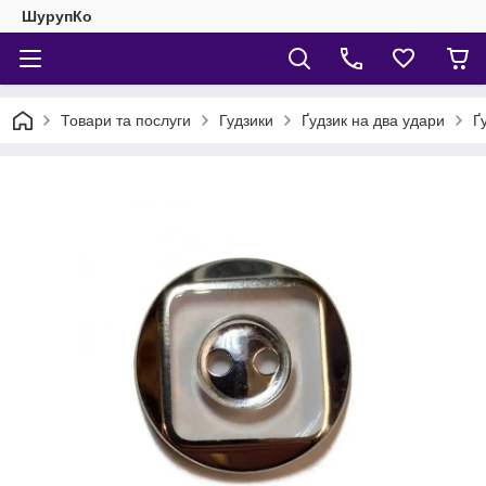
ШурупКо
Товари та послуги
Гудзики
Ґудзик на два удари
Ґ