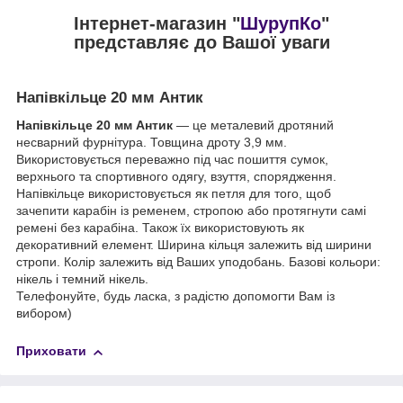
Інтернет-магазин "
ШурупКо
"
представляє до Вашої уваги
Напівкільце 20 мм Антик
Напівкільце 20 мм
Антик
— це металевий дротяний
несварний фурнітура. Товщина дроту 3,9 мм.
Використовується переважно під час пошиття сумок,
верхнього та спортивного одягу, взуття, спорядження.
Напівкільце використовується як петля для того, щоб
зачепити карабін із ременем, стропою або протягнути самі
ремені без карабіна. Також їх використовують як
декоративний елемент. Ширина кільця залежить від ширини
стропи. Колір залежить від Ваших уподобань. Базові кольори:
нікель і темний нікель.
Телефонуйте, будь ласка, з радістю допомогти Вам із
вибором)
Приховати