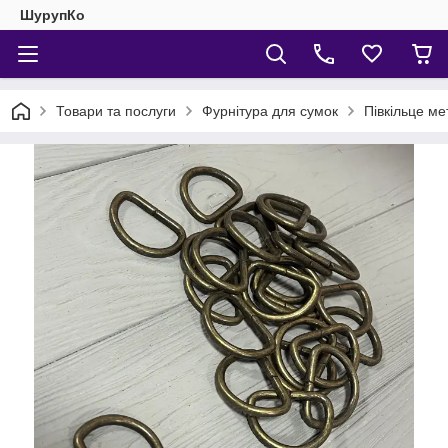
ШурупКо
Товари та послуги
Фурнітура для сумок
Півкільце м