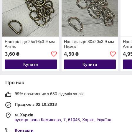
Напівкільце 25х16х3.9 мм
Напівкільце 30х20х3.9 мм
Напі
Антик
Нікель
Анти
3,60
4,50
4,9
₴
₴
Купити
Купити
Про нас
99% позитивних з 680 відгуків за рік
Працює з 02.10.2018
м. Харків
вулиця Івана Камишева, 7, 61046, Харків, Україна
Контакти