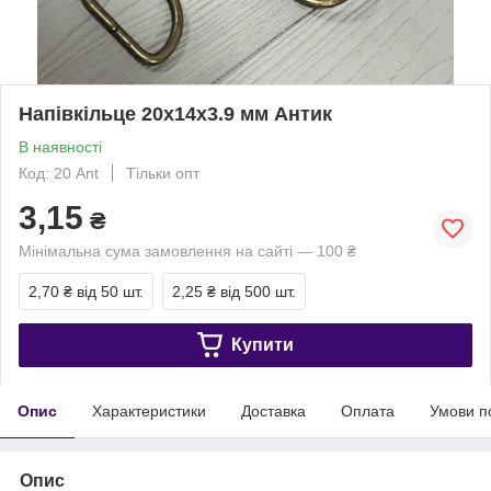
Напівкільце 20х14х3.9 мм Антик
В наявності
Код: 20 Ant
Тільки опт
3,15
₴
Мінімальна сума замовлення на сайті — 100 ₴
2,70 ₴
від 50 шт.
2,25 ₴
від 500 шт.
Купити
Опис
Характеристики
Доставка
Оплата
Умови п
Опис