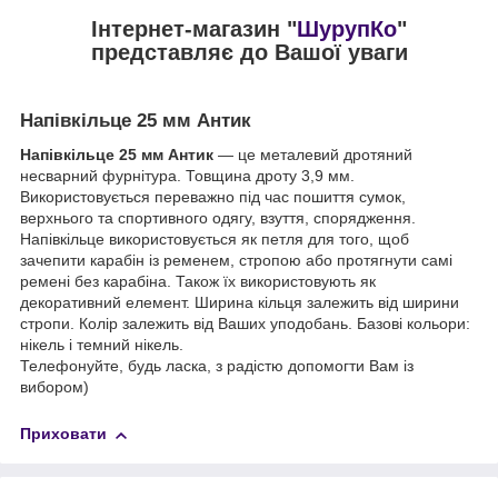
Інтернет-магазин "
ШурупКо
"
представляє до Вашої уваги
Напівкільце 25 мм Антик
Напівкільце 25 мм
Антик
— це металевий дротяний
несварний фурнітура. Товщина дроту 3,9 мм.
Використовується переважно під час пошиття сумок,
верхнього та спортивного одягу, взуття, спорядження.
Напівкільце використовується як петля для того, щоб
зачепити карабін із ременем, стропою або протягнути самі
ремені без карабіна. Також їх використовують як
декоративний елемент. Ширина кільця залежить від ширини
стропи. Колір залежить від Ваших уподобань. Базові кольори:
нікель і темний нікель.
Телефонуйте, будь ласка, з радістю допомогти Вам із
вибором)
Приховати