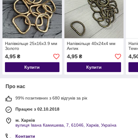
Напівкільце 25х16х3.9 мм
Напівкільце 40х24х4 мм
Напі
Золото
Антик
Темн
4,95
4,95
4,5
₴
₴
Купити
Купити
Про нас
99% позитивних з 680 відгуків за рік
Працює з 02.10.2018
м. Харків
вулиця Івана Камишева, 7, 61046, Харків, Україна
Контакти