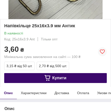
Напівкільце 25х16х3.9 мм Антик
В наявності
Код: 25х16х3.9 Ant
Тільки опт
3,60
₴
Мінімальна сума замовлення на сайті — 100 ₴
3,15 ₴
від 50 шт.
2,70 ₴
від 500 шт.
Купити
Опис
Характеристики
Доставка
Оплата
Умови п
Опис