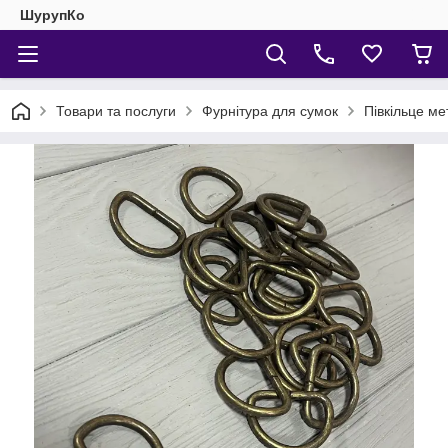
ШурупКо
Товари та послуги
Фурнітура для сумок
Півкільце м