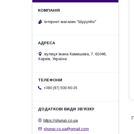
Інтернет магазин "ШурупКо"
вулиця Івана Камишева, 7, 61046,
Харків, Україна
+380 (97) 500-90-35
П
https://shurup.co.ua
shurup.co.ua@gmail.com