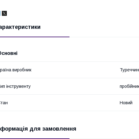
арактеристики
Основні
раїна виробник
Туреччи
ип інструменту
пробійни
Стан
Новий
нформація для замовлення