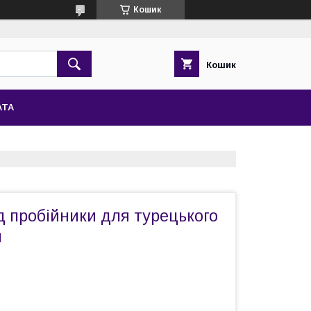
Кошик
Кошик
АТА
д пробійники для турецького
м