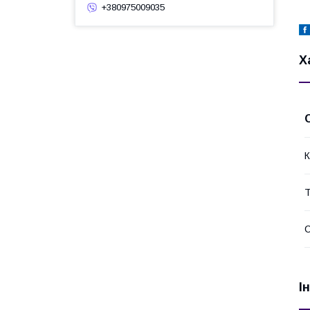
+380975009035
Х
К
Т
І