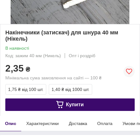
Накінечники (затискач) для шнура 40 мм
(Нікель)
В наявності
Код: зажим 40 мм (Никель)
Опт і роздріб
2,35
₴
Мінімальна сума замовлення на сайті — 100 ₴
1,75 ₴
від 100 шт.
1,40 ₴
від 1000 шт.
Купити
Опис
Характеристики
Доставка
Оплата
Умови п