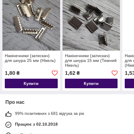
Накінечники (затискач)
Накінечники (затискач)
Накі
для шнура 25 мм (Нікель)
для шнура 15 мм (Темний
для 
Нікель)
(Нік
1,80
1,62
1,5
₴
₴
Купити
Купити
Про нас
99% позитивних з 681 відгука за рік
Працює з 02.10.2018