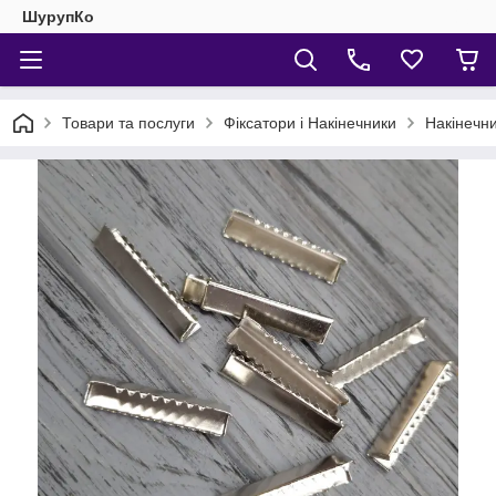
ШурупКо
Товари та послуги
Фіксатори і Накінечники
Накінечни