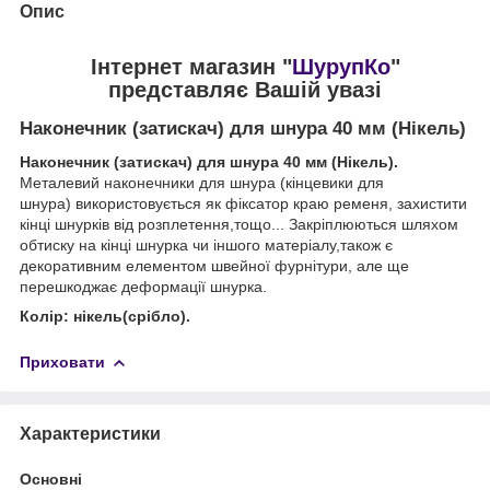
Опис
Інтернет магазин "
ШурупКо
"
представляє Вашій увазі
Наконечник (затискач) для шнура 40 мм (Нікель)
Наконечник (затискач) для шнура 40 мм (Нікель).
Металевий наконечники для шнура (кінцевики для
шнура) використовується як фіксатор краю ременя, захистити
кінці шнурків від розплетення,тощо... Закріплюються шляхом
обтиску на кінці шнурка чи іншого матеріалу,також є
декоративним елементом швейної фурнітури, але ще
перешкоджає деформації шнурка.
Колір: нікель(срібло).
Приховати
Характеристики
Основні