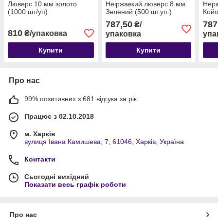
Люверс 10 мм золото
Неіржавкий люверс 8 мм
Нерж
(1000 шт/уп)
Зелений (500 шт.уп.)
Койо
787,50
787
₴/
810
₴/упаковка
упаковка
упа
Купити
Купити
Про нас
99% позитивних з 681 відгука за рік
Працює з 02.10.2018
м. Харків
вулиця Івана Камишева, 7, 61046, Харків, Україна
Контакти
Сьогодні вихідний
Показати весь графік роботи
Про нас