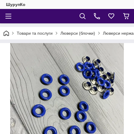
ШурупКо
Товари та послуги
Люверси (блочки)
Люверси нержа