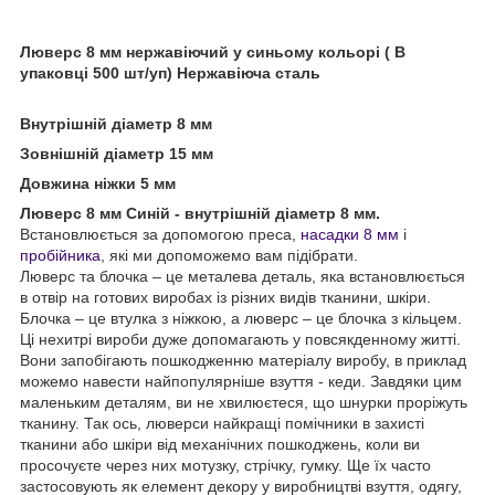
Люверс 8 мм нержавіючий у синьому кольорі ( В
упаковці 500 шт/уп) Нержавіюча сталь
Внутрішній діаметр 8 мм
Зовнішній діаметр 15 мм
Довжина ніжки 5 мм
Люверс 8 мм Синій - внутрішній діаметр 8 мм.
Встановлюється за допомогою преса,
насадки 8 мм
і
пробійника
, які ми допоможемо вам підібрати.
Люверс та блочка – це металева деталь, яка встановлюється
в отвір на готових виробах із різних видів тканини, шкіри.
Блочка – це втулка з ніжкою, а люверс – це блочка з кільцем.
Ці нехитрі вироби дуже допомагають у повсякденному житті.
Вони запобігають пошкодженню матеріалу виробу, в приклад
можемо навести найпопулярніше взуття - кеди. Завдяки цим
маленьким деталям, ви не хвилюєтеся, що шнурки проріжуть
тканину. Так ось, люверси найкращі помічники в захисті
тканини або шкіри від механічних пошкоджень, коли ви
просочуєте через них мотузку, стрічку, гумку. Ще їх часто
застосовують як елемент декору у виробництві взуття, одягу,