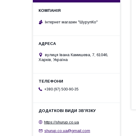
Інтернет магазин "ШурупКо"
вулиця Івана Камишева, 7, 61046,
Харків, Україна
+380 (97) 500-90-35
https://shurup.co.ua
shurup.co.ua@gmail.com