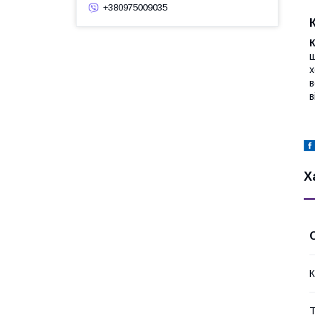
+380975009035
ш
х
в
в
Х
К
Т