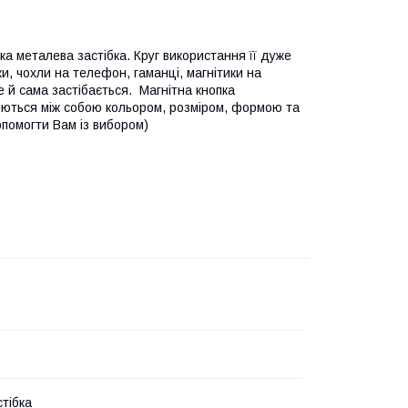
ка металева застібка. Круг використання її дуже
ки, чохли на телефон, гаманці, магнітики на
 й сама застібається. Магнітна кнопка
няються між собою кольором, розміром, формою та
опомогти Вам із вибором)
стібка