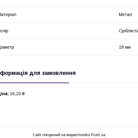
атеріал
Метал
олір
Срібляст
іаметр
18 мм
нформація для замовлення
іна:
16,20 ₴
Сайт створений на маркетплейсі
Prom.ua