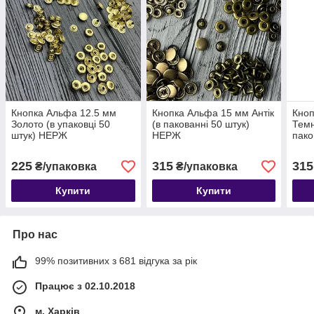
Кнопка Альфа 12.5 мм
Кнопка Альфа 15 мм Антік
Кноп
Золото (в упаковці 50
(в пакованні 50 штук)
Темн
штук) НЕРЖ
НЕРЖ
пако
225
315
315
₴/упаковка
₴/упаковка
Купити
Купити
Про нас
99% позитивних з 681 відгука за рік
Працює з 02.10.2018
м. Харків