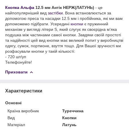
Кнопка Альфа
12.5 мм Антік НЕРЖ(ЛАТУНЬ)
- це
найпопулярніший вид
застібки
. Вона встановлюється за
допомогою преса та насадки 12.5 мм і пробійника, які ми вам
допоможемо підібрати. Усередині
кнопки
є пружинний
механізм у вигляді літери S, який слугує як своєрідна м'яка
подушка між частинами самої кнопки. Завдяки своїй простоті
та надійності цей вид кнопки має великий попит у виробництві
одягу, сумок, портмоне, взуття тощо. Для Вашої зручності ми
розфасували кнопки у такій кількості:
- 720 шт/уп
Телефонуйте!
Приховати
Характеристики
Основні
Країна виробник
Туреччина
Вид
Кнопки
Матеріал
Латунь