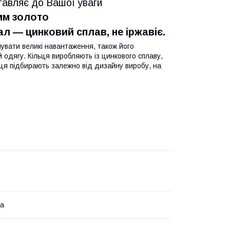
тавляє до Вашої уваги
 мм золото
ал — цинковий сплав, не іржавіє.
мувати великі навантаження, також його
 одягу. Кільця виробляють із цинкового сплаву,
льця підбирають залежно від дизайну виробу, на
на