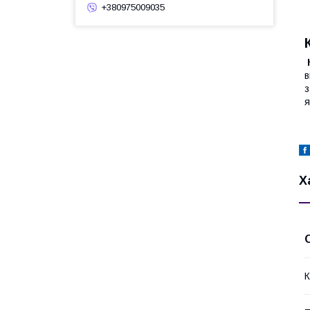
+380975009035
в
з
я
Х
К