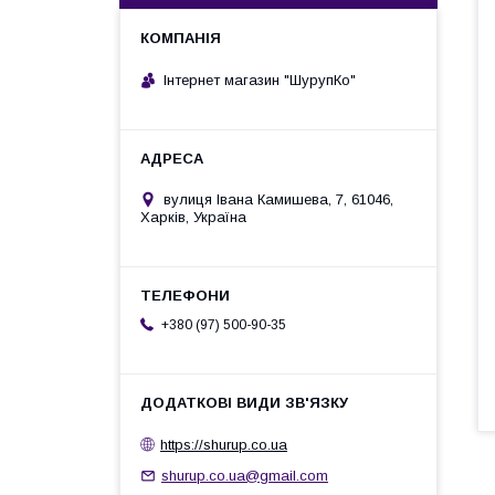
Інтернет магазин "ШурупКо"
вулиця Івана Камишева, 7, 61046,
Харків, Україна
+380 (97) 500-90-35
https://shurup.co.ua
shurup.co.ua@gmail.com