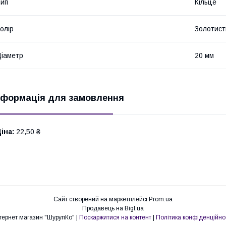
ип
Кільце
олір
Золотист
іаметр
20 мм
нформація для замовлення
іна:
22,50 ₴
Сайт створений на маркетплейсі
Prom.ua
Продавець на Bigl.ua
Інтернет магазин "ШурупКо" |
Поскаржитися на контент
|
Політика конфіденційно