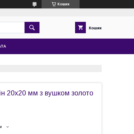
Кошик
Кошик
АТА
ін 20х20 мм з вушком золото
и