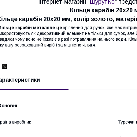
Інтернет-магазин "
ШурупКо
" предс
Кільце карабін 20х20
Кільце карабін 20х20 мм, колір золото, матері
Кільце карабін металеве це
кріплення для ручок, яке має витри
икористовують як декоративний елемент не тільки для сумок, але й
авдяки чому воно не іржавіє в разі потрапляння на нього води. Кі
ку вагу розрахований виріб і за міцністю кільця.
арактеристики
Основні
раїна виробник
Туреччи