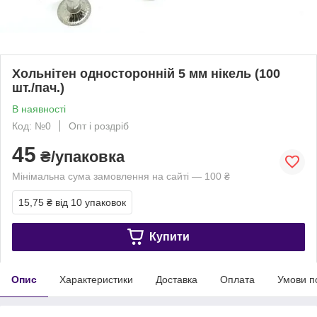
Хольнітен односторонній 5 мм нікель (100
шт./пач.)
В наявності
Код: №0
Опт і роздріб
45
₴/упаковка
Мінімальна сума замовлення на сайті — 100 ₴
15,75 ₴
від 10 упаковок
Купити
Опис
Характеристики
Доставка
Оплата
Умови п