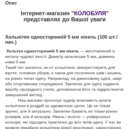
Опис
Інтернет-магазин "
КОЛОБУЛЯ
"
представляє до Вашої уваги
Хольнітен односторонній 5 мм нікель (100 шт./
пач.)
Хольтен односторонній 5 мм нікель
— виготовлений із
металу чудової якості. Діаметр капелюшки 5 мм, довжина
ніжки 5 мм.
Такий тип заклепок, як-от хольнітени, використовують для
взуття, головних уборів, а також для посилення швів і кишень
на різних типах одягу. Наприклад, на джинсовому одязі, шкірі
або спортивному спорядженні. Заклепки для одягу надають
виробу своєрідного стилю, доповнюючи його та підкреслюючи
завершений вигляд.
Наш магазин пропонує чудову можливість купити
хольнітени в роздріб за адекватною ціною. Це не тільки
зручно, але й актуально. Заклепки бувають не тільки різних
розмірів, але й кольорів. Нікель і золото — універсальні
кольори, які підходять практично до всіх типів одягу. У нас ви
можете придбати хольнітени різної конструкції: односторонні,