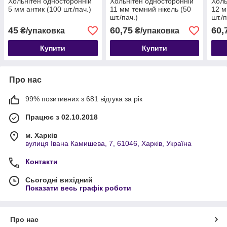
Хольнітен односторонній
Хольнітен односторонній
Холь
5 мм антик (100 шт./пач.)
11 мм темний нікель (50
12 м
шт./пач.)
шт./п
45
60,75
60,
₴/упаковка
₴/упаковка
Купити
Купити
Про нас
99% позитивних з 681 відгука за рік
Працює з 02.10.2018
м. Харків
вулиця Івана Камишева, 7, 61046, Харків, Україна
Контакти
Сьогодні вихідний
Показати весь графік роботи
Про нас