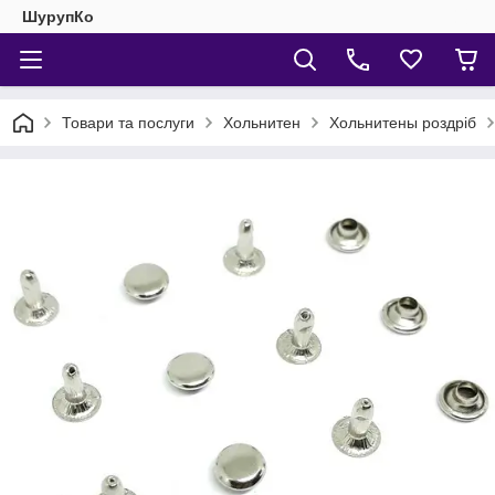
ШурупКо
Товари та послуги
Хольнитен
Хольнитены роздріб