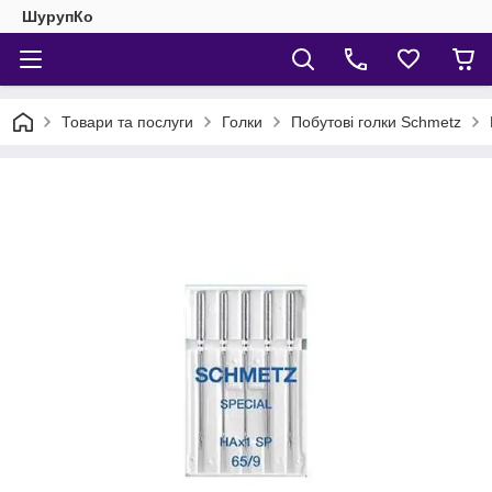
ШурупКо
Товари та послуги
Голки
Побутові голки Schmetz