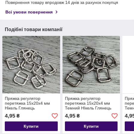
Повернення товару впродовж 14 днів за рахунок покупця
Всі умови повернення
Подібні товари компанії
Пряжка регулятор
Пряжка регулятор
Пряж
перетяжка 15х20х4 мм
перетяжка 15х20х4 мм
пере
Нікель Глянець
Темний НІкель Глянець
Темн
4,95
4,95
4,9
₴
₴
Купити
Купити