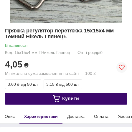
Пряжка регулятор перетяжка 15х15х4 мм
Темний Нікель Глянець
В наявності
Код: 15х15х4 мм ТНикель Глянец
Опт і роздріб
4,05
₴
Мінімальна сума замовлення на сайті — 100 ₴
3,60 ₴
від 50 шт.
3,15 ₴
від 500 шт.
Купити
Опис
Характеристики
Доставка
Оплата
Умови 