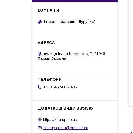
Інтернет магазин "ШурупКо"
вулиця Івана Камишева, 7, 61046,
Харків, Україна
+380 (97) 500-90-35
https://shurup.co.ua
shurup.co.ua@gmail.com