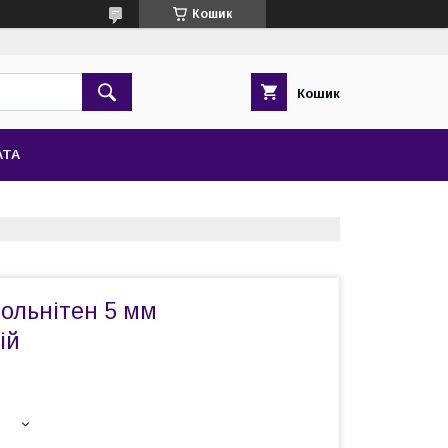
Кошик
Кошик
АТА
ольнітен 5 мм
ій