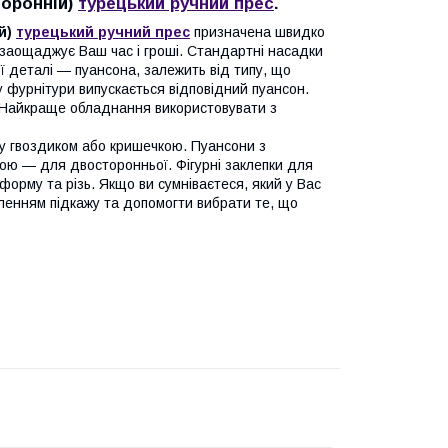
торонній)
турецький ручний прес
.
й)
турецький ручний прес
призначена швидко
о заощаджує Ваш час і гроші. Стандартні насадки
ї деталі — пуансона, залежить від типу, що
 фурнітури випускається відповідний пуансон.
у. Найкраще обладнання використовувати з
у гвоздиком або кришечкою. Пуансони з
ою — для двосторонньої. Фігурні заклепки для
орму та різь. Якщо ви сумніваєтеся, який у Вас
оленням підкажу та допомогти вибрати те, що