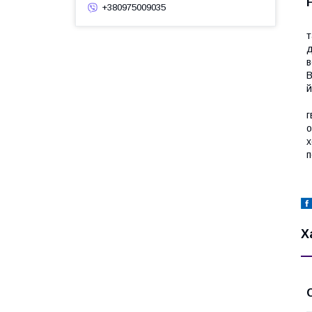
+380975009035
т
д
в
В
й
Н
г
о
х
п
Х