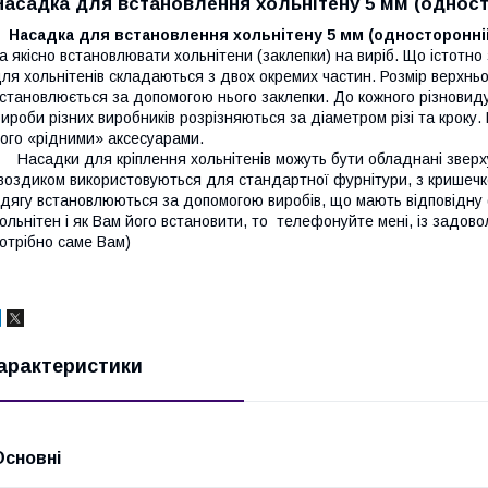
Насадка для встановлення хольнітену 5 мм (однос
Насадка для встановлення хольнітену 5 мм (односторонні
а якісно встановлювати хольнітени (заклепки) на виріб. Що істотн
ля хольнітенів складаються з двох окремих частин. Розмір верхньо
становлюється за допомогою нього заклепки. До кожного різновиду
ироби різних виробників розрізняються за діаметром різі та крок
ого «рідними» аксесуарами.
асадки для кріплення хольнітенів можуть бути обладнані зверх
воздиком використовуються для стандартної фурнітури, з кришечк
дягу встановлюються за допомогою виробів, що мають відповідну ф
ольнітен і як Вам його встановити, то телефонуйте мені, із задов
отрібно саме Вам)
арактеристики
Основні