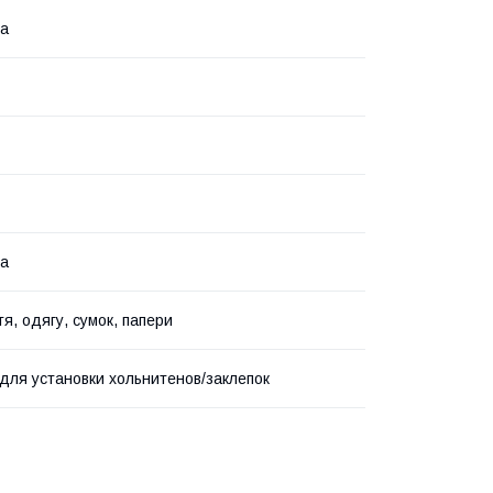
на
на
я, одягу, сумок, папери
для установки хольнитенов/заклепок