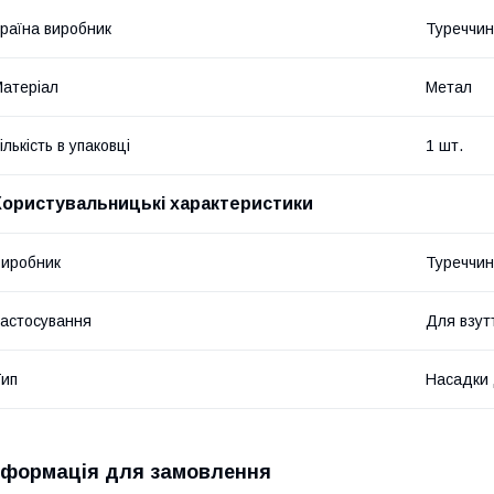
раїна виробник
Туреччи
атеріал
Метал
ількість в упаковці
1 шт.
Користувальницькі характеристики
иробник
Туреччи
астосування
Для взутт
ип
Насадки 
нформація для замовлення