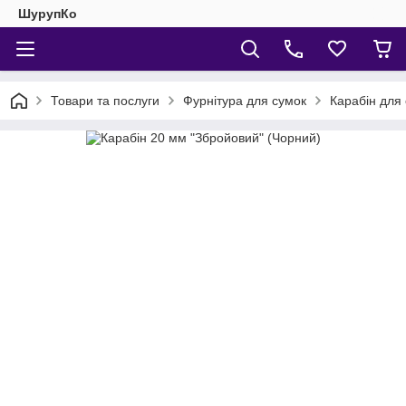
ШурупКо
Товари та послуги
Фурнітура для сумок
Карабін для