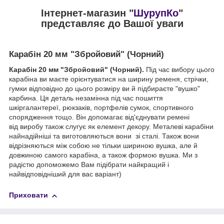
Інтернет-магазин "
ШурупКо
"
представляє до Вашої уваги
Карабін 20 мм "Збройовий" (Чорний)
Карабін 20 мм "Збройовий" (Чорний).
Під час вибору цього
карабіна ви маєте орієнтуватися на ширину ременя, стрічки,
гумки відповідно до цього розміру ви й підбираєте "вушко"
карбина. Ця деталь незамінна під час пошиття
шкіргалантереї, рюкзаків, портфелів сумок, спортивного
спорядження тощо. Він допомагає від'єднувати ремені
від виробу також слугує як елемент декору. Металеві карабіни
найнадійніші та виготовляються вони зі сталі. Також вони
відрізняються між собою не тільки шириною вушка, але й
довжиною самого карабіна, а також формою вушка. Ми з
радістю допоможемо Вам підібрати найкращий і
найвідповідніший для вас варіант)
Приховати