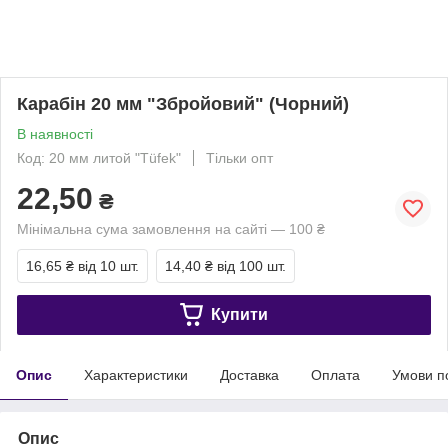
Карабін 20 мм "Збройовий" (Чорний)
В наявності
Код: 20 мм литой "Tüfek"
Тільки опт
22,50
₴
Мінімальна сума замовлення на сайті — 100 ₴
16,65 ₴
від 10 шт.
14,40 ₴
від 100 шт.
Купити
Опис
Характеристики
Доставка
Оплата
Умови п
Опис