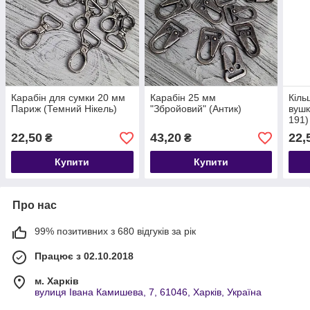
Карабін для сумки 20 мм
Карабін 25 мм
Кіль
Париж (Темний Нікель)
"Збройовий" (Антик)
вушк
191)
22,50
43,20
22,
₴
₴
Купити
Купити
Про нас
99% позитивних з 680 відгуків за рік
Працює з 02.10.2018
м. Харків
вулиця Івана Камишева, 7, 61046, Харків, Україна