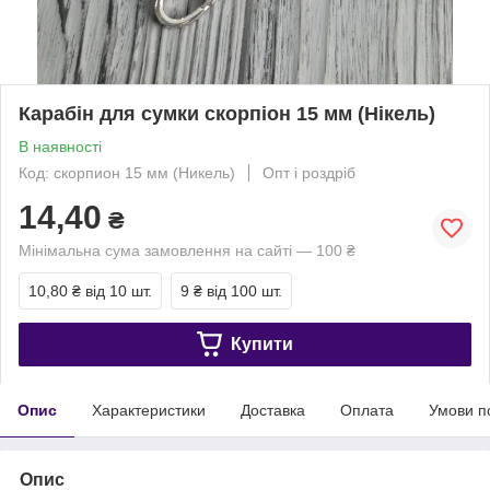
Карабін для сумки скорпіон 15 мм (Нікель)
В наявності
Код: скорпион 15 мм (Никель)
Опт і роздріб
14,40
₴
Мінімальна сума замовлення на сайті — 100 ₴
10,80 ₴
від 10 шт.
9 ₴
від 100 шт.
Купити
Опис
Характеристики
Доставка
Оплата
Умови п
Опис