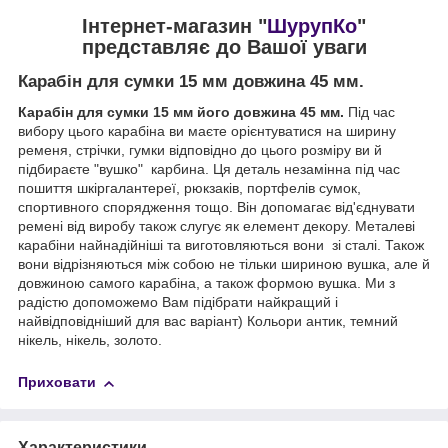
Інтернет-магазин "
ШурупКо
"
представляє до Вашої уваги
Карабін для сумки 15 мм довжина 45 мм.
Карабін для сумки 15 мм його довжина 45 мм.
Під час
вибору цього карабіна ви маєте орієнтуватися на ширину
ременя, стрічки, гумки відповідно до цього розміру ви й
підбираєте "вушко" карбина. Ця деталь незамінна під час
пошиття шкіргалантереї, рюкзаків, портфелів сумок,
спортивного спорядження тощо. Він допомагає від'єднувати
ремені від виробу також слугує як елемент декору. Металеві
карабіни найнадійніші та виготовляються вони зі сталі. Також
вони відрізняються між собою не тільки шириною вушка, але й
довжиною самого карабіна, а також формою вушка. Ми з
радістю допоможемо Вам підібрати найкращий і
найвідповідніший для вас варіант) Кольори антик, темний
нікель, нікель, золото.
Приховати
Характеристики