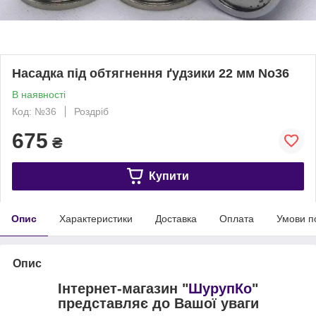
Насадка під обтягнення ґудзики 22 мм No36
В наявності
Код: №36
Роздріб
675
₴
Купити
Опис
Характеристики
Доставка
Оплата
Умови п
Опис
Інтернет-магазин "
ШурупКо
"
представляє до Вашої уваги