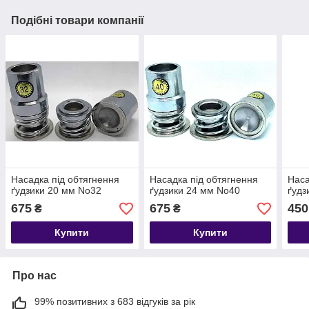
Подібні товари компанії
Насадка під обтягнення
Насадка під обтягнення
Наса
ґудзики 20 мм No32
ґудзики 24 мм No40
ґудз
675
675
450
₴
₴
Купити
Купити
Про нас
99% позитивних з 683 відгуків за рік