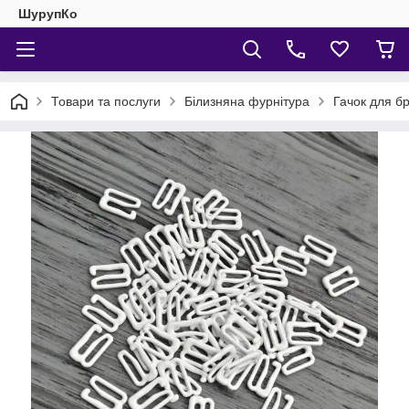
ШурупКо
Товари та послуги
Білизняна фурнітура
Гачок для б