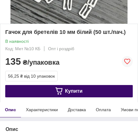
Гачок для бретелів 10 мм білий (50 шт./пач.)
В наявності
Код: Мет №10 КБ
Опт і роздріб
135
₴/упаковка
56,25 ₴
від 10 упаковок
Купити
Опис
Характеристики
Доставка
Оплата
Умови п
Опис