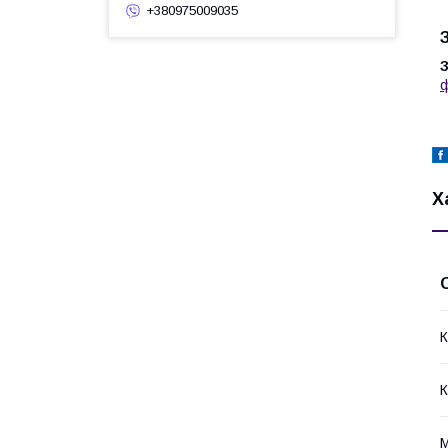
+380975009035
З
ф
Х
К
К
М