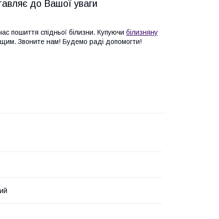
тавляє до Вашої уваги
час пошиття спідньої білизни. Купуючи
білизняну
ащим. Звоните нам! Будемо раді допомогти!
ий