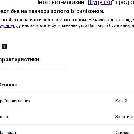
Інтернет-магазин "
ШурупКо
" предс
Застібка на панчохи золото із силіконом.
астібка на панчохи золото із силіконом.
Незамінна деталь під 
урнітуру
у нас ви можете бути впевнені, що Ваш виріб буде найкр
арактеристики
Основні
раїна виробник
Китай
олір
Золотист
атеріал
Силікон