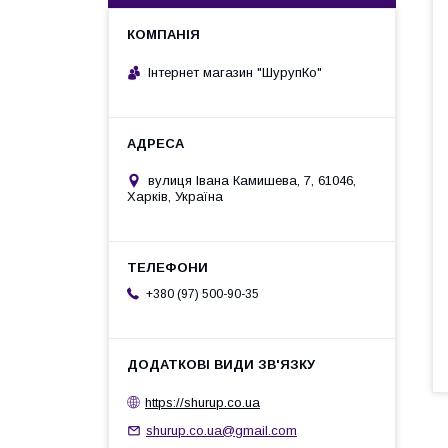
Інтернет магазин "ШурупКо"
вулиця Івана Камишева, 7, 61046,
Харків, Україна
+380 (97) 500-90-35
https://shurup.co.ua
shurup.co.ua@gmail.com