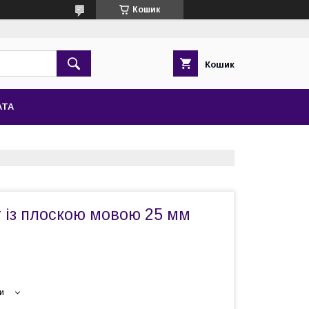
Кошик
Кошик
АТА
 із плоскою мовою 25 мм
и