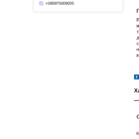
+380975009035
П
м
т
д
с
н
в
Х
К