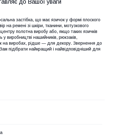
тавляє до Вашої уваги
сальна застібка, що має язичок у формі плоского
ір на ремені зі шкіри, тканини, мотузкового
 центру полотна виробу або, якщо таких язичків
ь у виробництві нашийників, рюкзаків,
к на виробах, рідше — для декору. Звернення до
Вам підібрати найкращий і найвідповідніший для
на