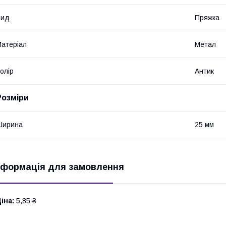
Вид
Пряжка
атеріал
Метал
олір
Антик
Розміри
Ширина
25 мм
нформація для замовлення
іна:
5,85 ₴