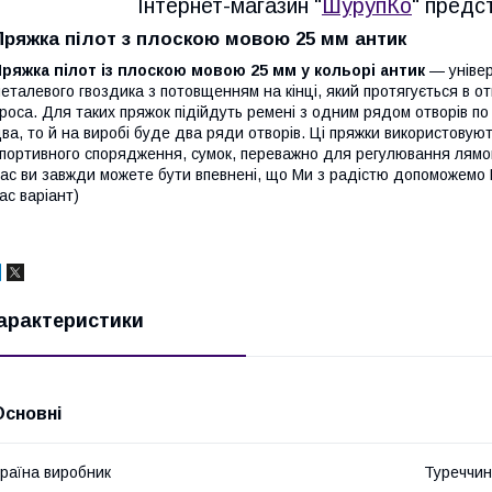
Інтернет-магазин "
ШурупКо
" предс
Пряжка пілот з плоскою мовою 25 мм антик
ряжка пілот із плоскою мовою 25 мм у кольорі антик
— універ
еталевого гвоздика з потовщенням на кінці, який протягується в отв
роса. Для таких пряжок підійдуть ремені з одним рядом отворів по
ва, то й на виробі буде два ряди отворів. Ці пряжки використовуют
портивного спорядження, сумок, переважно для регулювання лямо
ас ви завжди можете бути впевнені, що Ми з радістю допоможемо 
ас варіант)
арактеристики
Основні
раїна виробник
Туреччи