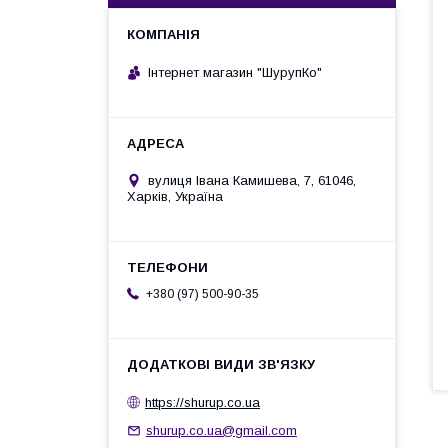
Інтернет магазин "ШурупКо"
вулиця Івана Камишева, 7, 61046,
Харків, Україна
+380 (97) 500-90-35
https://shurup.co.ua
shurup.co.ua@gmail.com