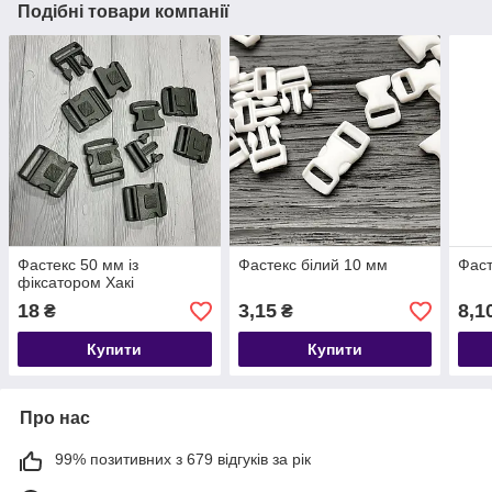
Подібні товари компанії
Фастекс 50 мм із
Фастекс білий 10 мм
Фаст
фіксатором Хакі
18
3,15
8,1
₴
₴
Купити
Купити
Про нас
99% позитивних з 679 відгуків за рік