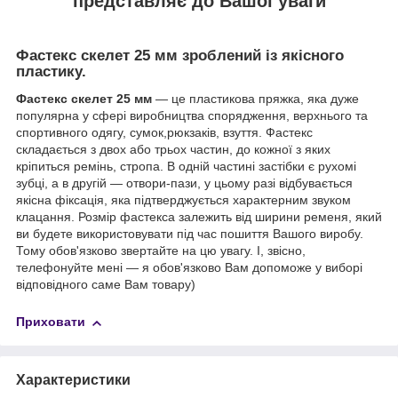
представляє до Вашої уваги
Фастекс скелет 25 мм зроблений із якісного
пластику.
Фастекс скелет 25 мм
— це пластикова пряжка, яка дуже
популярна у сфері виробництва спорядження, верхнього та
спортивного одягу, сумок,рюкзаків, взуття. Фастекс
складається з двох або трьох частин, до кожної з яких
кріпиться ремінь, стропа. В одній частині застібки є рухомі
зубці, а в другій — отвори-пази, у цьому разі відбувається
якісна фіксація, яка підтверджується характерним звуком
клацання. Розмір фастекса залежить від ширини ременя, який
ви будете використовувати під час пошиття Вашого виробу.
Тому обов'язково звертайте на цю увагу. І, звісно,
телефонуйте мені — я обов'язково Вам допоможе у виборі
відповідного саме Вам товару)
Приховати
Характеристики