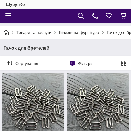
ШурупКо
Товари та послуги
Білизняна фурнітура
Гачок для б
Гачок для бретелей
Сортування
0
Фільтри